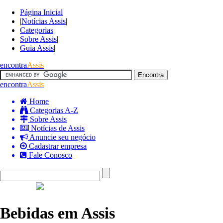
Página Inicial
|
Notícias Assis
|
Categorias
|
Sobre Assis
|
Guia Assis
|
encontra
Assis
encontra
Assis
Home
Categorias A-Z
Sobre Assis
Notícias de Assis
Anuncie seu negócio
Cadastrar empresa
Fale Conosco
Bebidas em Assis