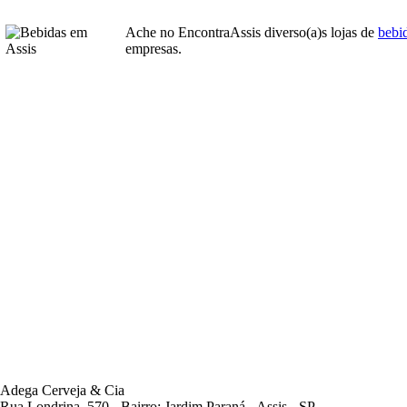
Ache no EncontraAssis diverso(a)s lojas de
bebi
empresas.
Adega Cerveja & Cia
Rua Londrina, 570 - Bairro: Jardim Paraná - Assis - SP