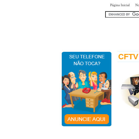
|
Página Inicial
No
encontr
CFTV