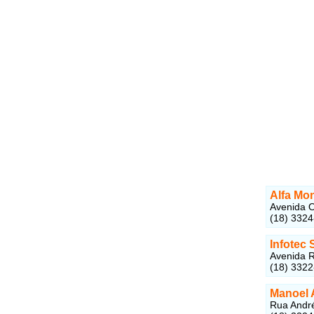
Alfa Mo
Avenida O
(18) 332
Infotec
Avenida R
(18) 332
Manoel 
Rua André 