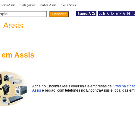
|
|
|
|
tícias Assis
Categorias
Sobre Assis
Guia Assis
a
Assis
 em Assis
Ache no EncontraAssis diverso(a)s empresas de
Cftvs na cida
Assis
e região, com telefones no EncontraAssis e local das em