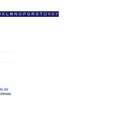
de de
presas.