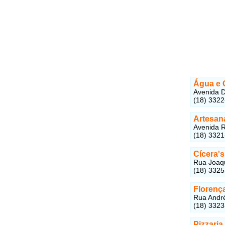
Água e 
Avenida D
(18) 332
Artesan
Avenida R
(18) 332
Cícera's
Rua Joaqu
(18) 332
Florença
Rua André 
(18) 332
Pizzaria