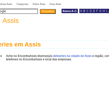
|
|
|
|
tícias Assis
Categorias
Sobre Assis
Guia Assis
a
Assis
eries em Assis
Ache no EncontraAssis diverso(a)s
deliveries na cidade de Assis
e região, co
telefones no EncontraAssis e local das empresas.