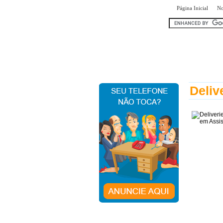
|
Página Inicial
No
encontr
Deliv