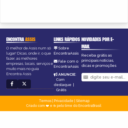
ENCONTRA
ASSIS
LINKS RÁPIDOS
NOVIDADES POR E-
MAIL
O melhor de Assis num só
Sobre
lugar! Dicas, onde ir, o que
EncontraAssis
Receba grátis as
fazer, as melhores
principais notícias,
Fale com o
empresas, locais, serviços e
dicas e promoções
EncontraAssis
muito mais no guia
Encontra Assis
ANUNCIE
:
Com
destaque
|
Grátis
Termos
|
Privacidade
|
Sitemap
Criado com ❤️ e ☕ pelo time do EncontraBrasil