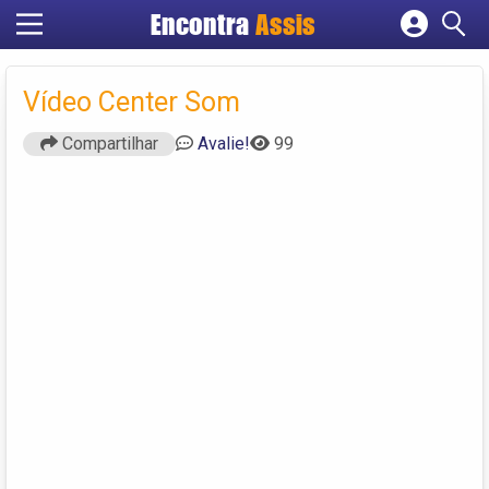
Encontra
Assis
Cadastrar empresa
Fazer login
Vídeo Center Som
Criar conta
Compartilhar
Avalie!
99