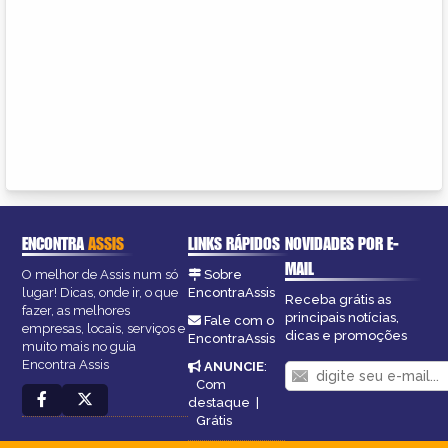
ENCONTRA
ASSIS
LINKS RÁPIDOS
NOVIDADES POR E-
MAIL
O melhor de Assis num só
Sobre
lugar! Dicas, onde ir, o que
EncontraAssis
Receba grátis as
fazer, as melhores
principais notícias,
Fale com o
empresas, locais, serviços e
dicas e promoções
EncontraAssis
muito mais no guia
Encontra Assis
ANUNCIE
:
Com
destaque
|
Grátis