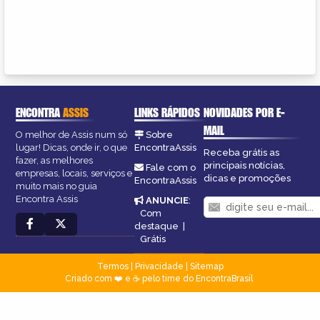
ENCONTRA
ASSIS
LINKS RÁPIDOS
NOVIDADES POR E-
MAIL
O melhor de Assis num só
Sobre
lugar! Dicas, onde ir, o que
EncontraAssis
Receba grátis as
fazer, as melhores
principais notícias,
Fale com o
empresas, locais, serviços e
dicas e promoções
EncontraAssis
muito mais no guia
Encontra Assis
ANUNCIE
:
Com
destaque
|
Grátis
Termos
|
Privacidade
|
Sitemap
Criado com ❤️ e ☕ pelo time do EncontraBrasil