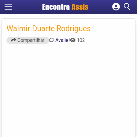
Encontra
Assis
Cadastrar empresa
Fazer login
Walmir Duarte Rodrigues
Criar conta
Compartilhar
Avalie!
102