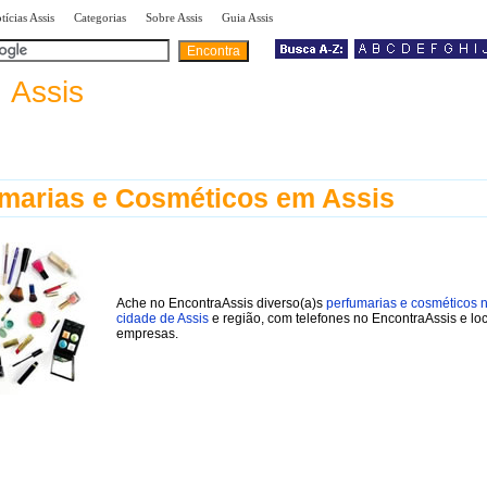
|
|
|
|
tícias Assis
Categorias
Sobre Assis
Guia Assis
a
Assis
marias e Cosméticos em Assis
Ache no EncontraAssis diverso(a)s
perfumarias e cosméticos 
cidade de Assis
e região, com telefones no EncontraAssis e lo
empresas.