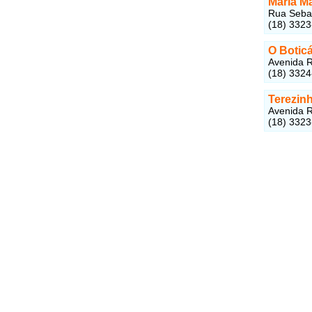
Maria Ma
Rua Sebas
(18) 3323
O Boticá
Avenida R
(18) 332
Terezinh
Avenida R
(18) 332