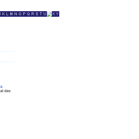
na
cal das