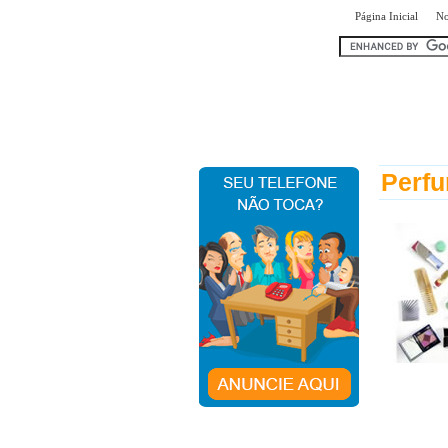
|
Página Inicial
No
encontr
Perfu