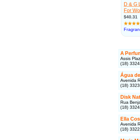
A Perfu
Assis Pla
(18) 332
Água de
Avenida R
(18) 332
Disk Na
Rua Benja
(18) 3324
Ella Co
Avenida R
(18) 332