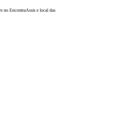
es no EncontraAssis e local das