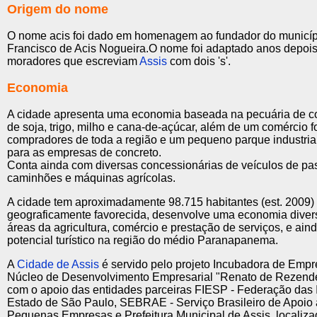
Origem do nome
O nome acis foi dado em homenagem ao fundador do municíp
Francisco de Acis Nogueira.O nome foi adaptado anos depois
moradores que escreviam
Assis
com dois 's'.
Economia
A cidade apresenta uma economia baseada na pecuária de cor
de soja, trigo, milho e cana-de-açúcar, além de um comércio fo
compradores de toda a região e um pequeno parque industri
para as empresas de concreto.
Conta ainda com diversas concessionárias de veículos de pa
caminhões e máquinas agrícolas.
A cidade tem aproximadamente 98.715 habitantes (est. 2009) 
geograficamente favorecida, desenvolve uma economia divers
áreas da agricultura, comércio e prestação de serviços, e ain
potencial turístico na região do médio Paranapanema.
A
Cidade de Assis
é servido pelo projeto Incubadora de Empr
Núcleo de Desenvolvimento Empresarial "Renato de Rezend
com o apoio das entidades parceiras FIESP - Federação das I
Estado de São Paulo, SEBRAE - Serviço Brasileiro de Apoio 
Pequenas Empresas e Prefeitura Municipal de Assis, localiza