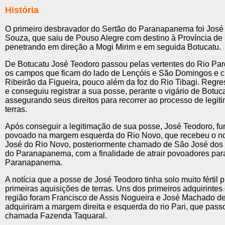
História
O primeiro desbravador do Sertão do Paranapanema foi José
Souza, que saiu de Pouso Alegre com destino à Província de
penetrando em direção a Mogi Mirim e em seguida Botucatu.
De Botucatu José Teodoro passou pelas vertentes do Rio Par
os campos que ficam do lado de Lençóis e São Domingos e c
Ribeirão da Figueira, pouco além da foz do Rio Tibagi. Regr
e conseguiu registrar a sua posse, perante o vigário de Botuca
assegurando seus direitos para recorrer ao processo de legi
terras.
Após conseguir a legitimação de sua posse, José Teodoro, f
povoado na margem esquerda do Rio Novo, que recebeu o 
José do Rio Novo, posteriormente chamado de São José do
do Paranapanema, com a finalidade de atrair povoadores para
Paranapanema.
A notícia que a posse de José Teodoro tinha solo muito fértil 
primeiras aquisições de terras. Uns dos primeiros adquirintes 
região foram Francisco de Assis Nogueira e José Machado d
adquiriram a margem direita e esquerda do rio Pari, que passo
chamada Fazenda Taquaral.