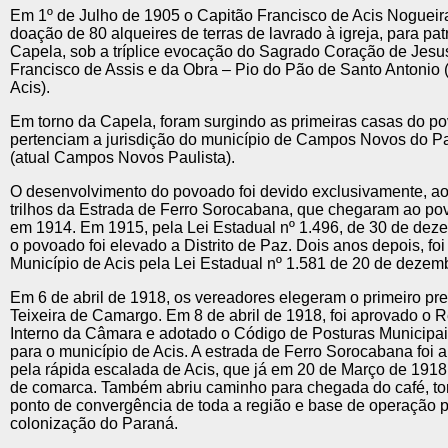
Em 1º de Julho de 1905 o Capitão Francisco de Acis Nogueira
doação de 80 alqueires de terras de lavrado à igreja, para pa
Capela, sob a tríplice evocação do Sagrado Coração de Jesu
Francisco de Assis e da Obra – Pio do Pão de Santo Antonio
Acis).
Em torno da Capela, foram surgindo as primeiras casas do p
pertenciam a jurisdição do município de Campos Novos do
(atual Campos Novos Paulista).
O desenvolvimento do povoado foi devido exclusivamente, a
trilhos da Estrada de Ferro Sorocabana, que chegaram ao po
em 1914. Em 1915, pela Lei Estadual nº 1.496, de 30 de dez
o povoado foi elevado a Distrito de Paz. Dois anos depois, foi
Município de Acis pela Lei Estadual nº 1.581 de 20 de dezem
Em 6 de abril de 1918, os vereadores elegeram o primeiro pre
Teixeira de Camargo. Em 8 de abril de 1918, foi aprovado o 
Interno da Câmara e adotado o Código de Posturas Municipais
para o município de Acis. A estrada de Ferro Sorocabana foi 
pela rápida escalada de Acis, que já em 20 de Março de 191
de comarca. Também abriu caminho para chegada do café, to
ponto de convergência de toda a região e base de operação p
colonização do Paraná.