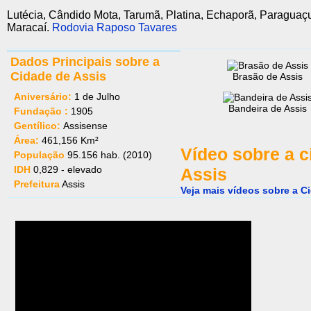
Lutécia, Cândido Mota, Tarumã, Platina, Echaporã, Paraguaçu
Maracaí.
Rodovia Raposo Tavares
Dados Principais sobre a
Cidade de Assis
Brasão de Assis
Aniversário:
1 de Julho
Bandeira de Assis
Fundação :
1905
Gentílico:
Assisense
Área:
461,156 Km²
Vídeo sobre a c
População
95.156 hab. (2010)
IDH
0,829 - elevado
Assis
Prefeitura
Assis
Veja mais vídeos sobre a C